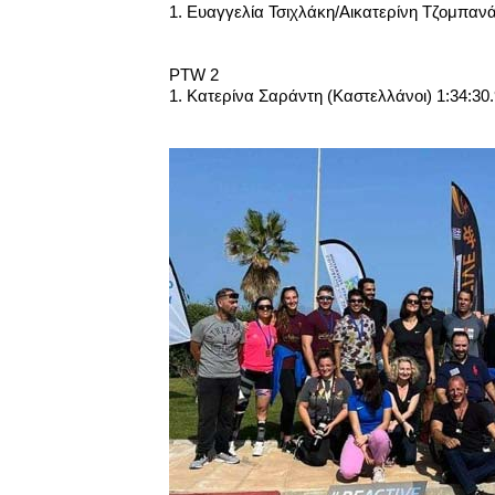
1. Ευαγγελία Τσιχλάκη/Αικατερίνη Τζομπανά
PTW 2
1. Κατερίνα Σαράντη (Καστελλάνοι) 1:34:30