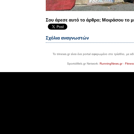
Σου άρεσε αυτό το άρθρο; Μοιράσου το μ
Σχόλια αναγνωστών
Το trinews.gr είναι ένα portal αφιερωμένο στο τρίαθλο, με ε
SportsWeb.gr Network:
RunningNews.gr
-
Fitnes