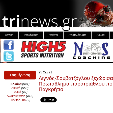
Αρχική
Ενημέρωση
Αγώνες
Αποτελέσματα
Άρθρα
25 Οκτ 21
Ενημέρωση
Λιγνός-Σουβατζόγλου ξεχώρισα
Πρωτάθλημα παρατριάθλου που
Ελλάδα
(541)
Διεθνή
(559)
Παγκρήτιο
Γενικά
(47)
Ανακοινώσεις
(416)
Just for Fun
(9)