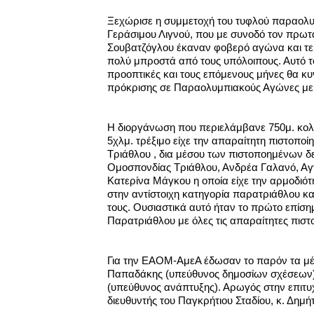
Ξεχώρισε η συμμετοχή του τυφλού παραολυ
Γεράσιμου Λιγνού, που με συνοδό τον πρωτ
Σουβατζόγλου έκαναν φοβερό αγώνα και τε
πολύ μπροστά από τους υπόλοιπους. Αυτό το
προοπτικές και τους επόμενους μήνες θα κυν
πρόκρισης σε Παραολυμπιακούς Αγώνες με 
Η διοργάνωση που περιελάμβανε 750μ. κολ
5χλμ. τρέξιμο είχε την απαραίτητη πιστοπο
Τριάθλου , δια μέσου των πιστοποημένων δ
Ομοσπονδίας Τριάθλου, Ανδρέα Γαλανό, Αγγε
Κατερίνα Μάγκου η οποία είχε την αρμοδιότ
στην αντίστοιχη κατηγορία παρατριάθλου κα
τους. Ουσιαστικά αυτό ήταν το πρώτο επί
Παρατριάθλου με όλες τις απαραίτητες πιστο
Για την ΕΑΟΜ-ΑμεΑ έδωσαν το παρόν τα μέ
Παπαδάκης (υπεύθυνος δημοσίων σχέσεων)
(υπεύθυνος ανάπτυξης). Αρωγός στην επιτυ
διευθυντής του Παγκρήτιου Σταδίου, κ. Δημή