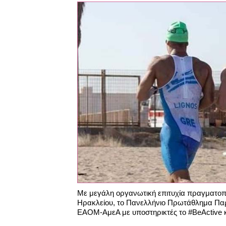
Με μεγάλη οργανωτική επιτυχία πραγματοπο
Ηρακλείου, το Πανελλήνιο Πρωτάθλημα Πα
ΕΑΟΜ-ΑμεΑ με υποστηρικτές τo #BeActive και