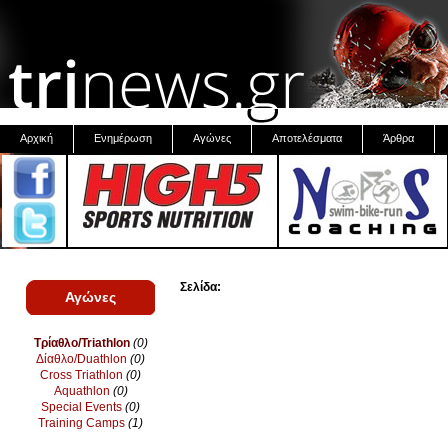
Αρχική
Ενημέρωση
Αγώνες
Αποτελέσματα
Άρθρα
Σελίδα:
Αγώνες
Τρίαθλο/Triathlon
(0)
Δίαθλο/Duathlon
(0)
Cross Triathlon
(0)
Aquathlon
(0)
Special Events
(0)
Training Camps
(1)