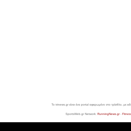
Το trinews.gr είναι ένα portal αφιερωμένο στο τρίαθλο, με ε
SportsWeb.gr Network:
RunningNews.gr
-
Fitnes