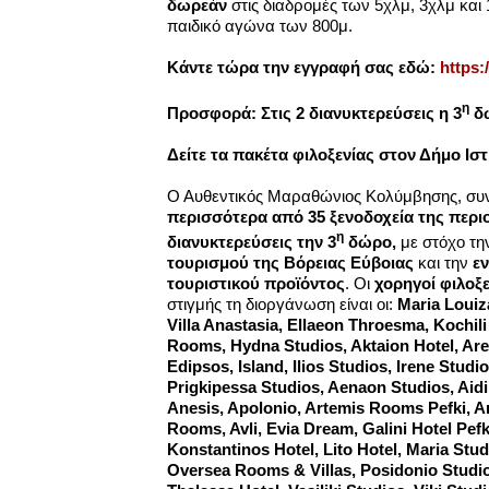
δωρεάν
στις διαδρομές των 5χλμ, 3χλμ και
παιδικό αγώνα των 800μ.
Κάντε τώρα την εγγραφή σας εδώ:
https:
η
Προσφορά: Στις 2 διανυκτερεύσεις η 3
δ
Δείτε τα πακέτα φιλοξενίας
στον Δήμο Ιστ
Ο Αυθεντικός Μαραθώνιος Κολύμβησης, συν
περισσότερα από 35 ξενοδοχεία της περι
η
διανυκτερεύσεις την 3
δώρο,
με στόχο τ
τουρισμού της Βόρειας Εύβοιας
και την
ε
τουριστικού προϊόντος
. Οι
χορηγοί
φιλοξε
στιγμής τη διοργάνωση είναι οι:
Maria Louiz
Villa Anastasia, Ellaeon Throesma, Kochil
Rooms, Hydna Studios, Aktaion Hotel, Aret
Edipsos, Island, Ilios Studios, Irene Studio
Prigkipessa Studios, Aenaon Studios, Aidi
Anesis, Apolonio, Artemis Rooms Pefki, A
Rooms, Avli, Evia Dream, Galini Hotel Pefk
Konstantinos Hotel, Lito Hotel, Maria Stud
Oversea Rooms & Villas, Posidonio Studio