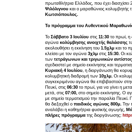
πρωταθλήτρια Ελλάδος, που έχει διασχίσει
Ψιλόλιγνου
και ο μαραθώνιος κολυμβητής 
Κωτσιόπουλος.
Το πρόγραμμα του Αυθεντικού Μαραθων
Το
Σάββατο 3 Ιουλίου
στις
11:30
το πρωί, η
αγώνα
κολύμβησης ανοιχτής θαλάσσης
τ
ακολουθήσει η εκκίνηση του
1.5χλμ
και το 
κλείσει με τον αγώνα
3χλμ
στις
15:30.
Οι κο
των
τετράγωνων και τριγωνικών αντίστο
σχεδιαστεί με σημείο εκκίνησης και τερματι
Κυριακή 4 Ιουλίου
,
η διοργάνωση θα κορυφ
κολυμβητική διαδρομή των
10χλμ.
Οι κολυμ
συγκεκριμένου αγώνα θα επιβιβαστούν στη
Πευκί, στις
06:30
το πρωί, για να γίνει η μ
μετά, στις
07:00,
στο σημείο εκκίνησης. Ο αγ
με σημείο τερματισμού την παραλία Πευκί.
θα διεξαχθεί ο
παιδικός αγώνας 800μ.
Την 
αναλάβει η καθηγήτρια φυσικής αγωγής,
Μά
πλήρες πρόγραμμα
της διοργάνωσης:
http