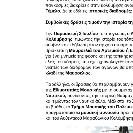
παγκόσμιες διακρίσεις στην κολύμβηση ανοι
Γέμελο.
Δείτε εδώ τις
ιστορικές διαδρομές
Συμβολικές δράσεις τιμούν την ιστορία 
Την
Παρασκευή 2 Ιουλίου
το απόγευμα, ο
Κολύμβησης
, τιμώντας την ιστορία του τό
συμβολική εκδήλωση στον αρχαίο οικισμό τ
βρίσκεται η
Μαυροελιά του Αρτεμισίου ή 
για ένα μνημείο της φύσης και της τοπικής ισ
ελιές του κόσμου, που έχει χρονολογηθεί άν
νικητές των διαδρομών των αγώνων θα απο
κλαδί
της
Μαυροελιάς.
Παράλληλα, οι δράσεις θα περιλαμβάνουν 
της
Εθιμοτυπίας Μουσικής
με τη συμμετοχ
Ναυτικού,
συνδέοντας την ιστορική Ναυμαχί
και τιμώντας τον ναυτικό άθλο. Μάλιστα, το
το βράδυ, το
Τμήμα Μουσικής του Πολεμικ
πραγματοποιήσει
μουσική συναυλία
προς τ
και του Αυθεντικού Μαραθωνίου Κολύμβηση