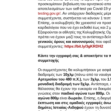
προσκομίσουν βεβαίωση του αρνητικού απο
αποτελεσμάτων των self-test για Covid-19 γ
testing.gov.gr/
. Αν υπάρχουν διαδοχικές μέρ
συμμετέχοντα, συστήνεται να κάνουν 1 τεσ
Επίσης, οι κολυμβητές θα χρειαστεί να προ
καρδιολόγου που να έχει εκδοθεί έως και 2 
Εξαιρούνται οι αθλητές της Κολυμβητικής 
πρέπει να έχουν μαζί τους το αντίστοιχο δελτ
γενικούς όρους και κανονισμούς
που οφείλ
συμμετέχοντες:
https://bit.ly/3gKRDH2
Κάντε την εγγραφή σας & αποκτήστε τα 
συμμετοχής
Οι συμμετέχοντες θα κολυμπήσουν με ασφά
διαδρομές των
10χλμ
(πάνω από τα ναυάγι
Αρτεμισίου του 480 π.Χ.),
των
3χλμ,
του
1.
μοναδική διαδρομή των 5χλμ.
Αντίστοιχα, 
θάλασσας θα έχουν την ευκαιρία να δοκιμάσ
γνώσεις στον
παιδικό αγώνα των 800μ.
Οι 
αγώνα 800μ
είναι
δωρεάν.
Επίσης, η διορ
έκπτωση και στις ομαδικές εγγραφές άνω
δημότες Ιστιαίας-Αιδηψού
έχουν τη δυνατ