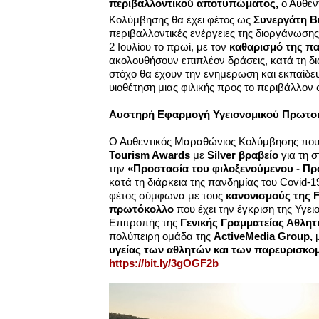
περιβαλλοντικού αποτυπώματος,
ο Αυθεν
Κολύμβησης θα έχει φέτος ως
Συνεργάτη Β
περιβαλλοντικές ενέργειες της διοργάνωση
2 Ιουλίου το πρωί, με τον
καθαρισμό της πα
ακολουθήσουν επιπλέον δράσεις, κατά τη δι
στόχο θα έχουν την ενημέρωση και εκπαίδευ
υιοθέτηση μιας φιλικής προς το περιβάλλον
Αυστηρή Εφαρμογή Υγειονομικού Πρωτο
Ο Αυθεντικός Μαραθώνιος Κολύμβησης που
Tourism Awards
με
Silver βραβείο
για τη 
την
«Προστασία του φιλοξενούμενου - Π
κατά τη διάρκεια της πανδημίας του Covid-1
φέτος σύμφωνα με τους
κανονισμούς της
πρωτόκολλο
που έχει την έγκριση της Υγει
Επιτροπής της
Γενικής Γραμματείας Αθλητ
πολύπειρη ομάδα της
ActiveMedia
Group
,
υγείας των αθλητών και των παρευρισκο
https://bit.ly/3gOGF2b