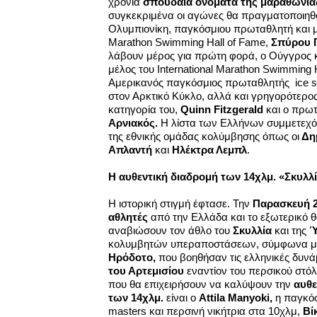
χρονιά
σπουδαία ονόματα της μαραθώνια
συγκεκριμένα οι αγώνες θα πραγματοποιηθ
Ολυμπιονίκη, παγκόσμιου πρωταθλητή και μέ
Marathon Swimming Hall of Fame,
Σπύρου 
λάβουν μέρος για πρώτη φορά, ο Ούγγρος 
μέλος του International Marathon Swimming 
Αμερικανός παγκόσμιος πρωταθλητής ice s
στον Αρκτικό Κύκλο, αλλά και γρηγορότερο
κατηγορία του,
Quinn
Fitzgerald
και
ο πρω
Αρνιακός.
Η λίστα των Ελλήνων συμμετεχό
της εθνικής ομάδας κολύμβησης όπως οι
Δημ
Απλαντή
και
Ηλέκτρα Λεμπλ
.
Η αυθεντική διαδρομή των 14χλμ. «Σκυλλ
Η ιστορική στιγμή έφτασε. Την
Παρασκευή 2
αθλητές
από την Ελλάδα και το εξωτερικό θ
αναβιώσουν τον άθλο του
Σκυλλία
και της
Ύ
κολυμβητών υπεραποστάσεων, σύμφωνα με 
Ηρόδοτο,
που βοηθήσαν τις ελληνικές δυνά
του Αρτεμισίου
εναντίον του περσικού στόλ
που θα επιχειρήσουν να καλύψουν την
αυθε
των 14χλμ.
είναι ο
Attila
Manyoki
,
η
παγκόσ
masters και περσινή νικήτρια στα 10χλμ,
Βί