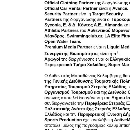
Official
Clothing
Partner
της διοργάνωσης ε
Official Car Rental Partner
είναι η
Avance.
Security Partner
είναι η
Target Security.
Partners
της διοργάνωσης είναι οι
Τυροκομ
Syconia,
Ε
. &
Δ
.
Κόντος
Α
.
Ε
., Almanda
κα
Athletic Partners
του
Αυθεντικού
Μαραθω
Λέανδρος
, Swimmingclub.gr, LA Elite Fit
Open Water Team.
Premium Media Partner
είναι η
Liquid Medi
3
Συνεργάτης Βιωσιμότητας
είναι η
π
.
Αρωγοί
της διοργάνωσης είναι οι
Ελληνικός
Περιφερειακό Τμήμα Χαλκίδας,
Super
Mar
Ο Αυθεντικός Μαραθώνιος Κολύμβησης θα 
της Γενικής Διεύθυνσης
Τουριστικής Πολι
Υπηρεσίας Τουρισμού Στερεάς Ελλάδας,
Οργανισμού Τουρισμού
και της
Διεθνούς 
αγώνας αποτελεί διοργάνωση του
Δήμου Ι
συνδιοργανωτές την
Περιφέρεια Στερεάς 
Πολιτιστικής Ανάπτυξης Στερεάς Ελλάδα
Ελλάδος
και την
Περιφερειακή Ένωση Δήμ
Sports
Production
έχει αναλάβει η
ActiveM
αποτελεί μέλος της παγκόσμιας κολυμβητικ