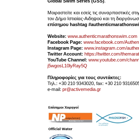
Global
Swim
Series
(
GSS
)
.
Μοιραστείτε και εσείς τις συναρπαστικές στ
τον Δήμο Ιστιαίας-Αιδηψού και τη διοργάνω
επίσημου
hashtag
#
authenticmarathonsw
Website:
www.authenticmarathonswim.com
Facebook Page:
www.facebook.com/Authen
Instagram Page:
www.instagram.com/authe
Twitter Account:
https://twitter.com/themar
YouTube Channel:
www.youtube.com/chan
j5wgosL10lyRay5Q
Πληροφορίες για τους συντάκτες:
Τηλ.: +30 210 9343020, fax: +30 210 931650
e-mail:
pr@activemedia.gr