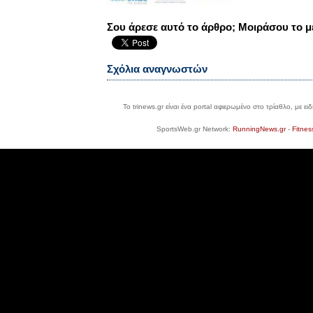
Σου άρεσε αυτό το άρθρο; Μοιράσου το μ
Σχόλια αναγνωστών
Το trinews.gr είναι ένα portal αφιερωμένο στο τρίαθλο, με ε
SportsWeb.gr Network:
RunningNews.gr
-
Fitnes