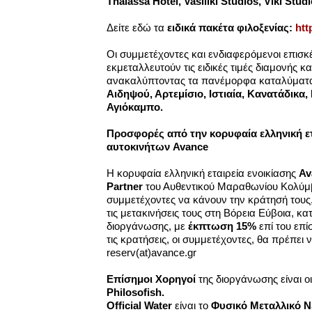
Thalassa Hotel, Vasiliki Studios, Viki Studi
Δείτε εδώ τα
ειδικά
πακέτα φιλοξενίας:
htt
Οι συμμετέχοντες και ενδιαφερόμενοι επισ
εκμεταλλευτούν τις ειδικές τιμές διαμονής κα
ανακαλύπτοντας τα πανέμορφα καταλύματα 
Αιδηψού, Αρτεμίσιο, Ιστιαία, Κανατάδικα,
Αγιόκαμπο.
Προσφορές από την κορυφαία ελληνική ετ
αυτοκινήτων Avance
Η κορυφαία ελληνική εταιρεία ενοικίασης
Av
Partner
του Αυθεντικού Μαραθωνίου Κολύμβη
συμμετέχοντες να κάνουν την κράτησή τους,
τις μετακινήσεις τους στη Βόρεια Εύβοια, κα
διοργάνωσης, με
έκπτωση 15%
επί του επί
τις κρατήσεις, οι συμμετέχοντες, θα πρέπει ν
reserv(at)avance.gr
Επίσημοι Χορηγοί
της διοργάνωσης είναι ο
Philosofish
.
Official
Water
είναι το
Φυσικό Μεταλλικό Ν