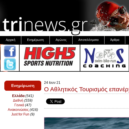
Αρχική
Ενημέρωση
Αγώνες
Αποτελέσματα
Άρθρα
24 Ιουν 21
Ενημέρωση
Ο Αθλητικός Τουρισμός επανέρχ
Ελλάδα
(541)
Διεθνή
(559)
Γενικά
(47)
Ανακοινώσεις
(416)
Just for Fun
(9)