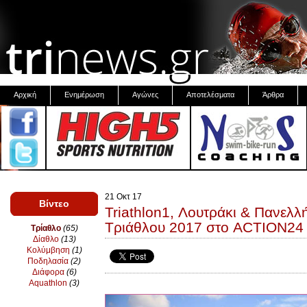
Αρχική
Ενημέρωση
Αγώνες
Αποτελέσματα
Άρθρα
21 Οκτ 17
Βίντεο
Triathlon1, Λουτράκι & Πανελ
Τριάθλου 2017 στο ACTION24
Τρίαθλο
(65)
Δίαθλο
(13)
Κολύμβηση
(1)
Ποδηλασία
(2)
Διάφορα
(6)
Aquathlon
(3)