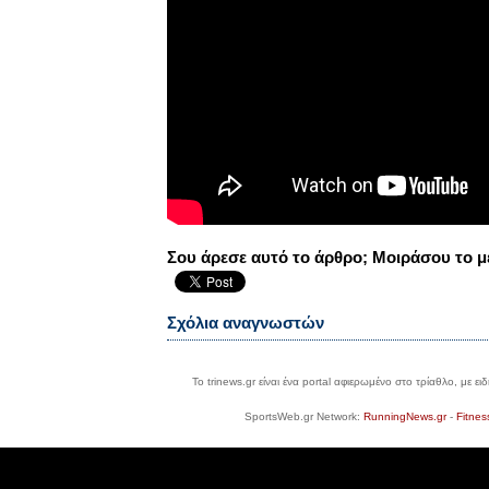
Σου άρεσε αυτό το άρθρο; Μοιράσου το μ
Σχόλια αναγνωστών
Το trinews.gr είναι ένα portal αφιερωμένο στο τρίαθλο, με ε
SportsWeb.gr Network:
RunningNews.gr
-
Fitnes