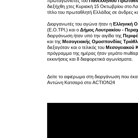
πρωταγωνιστές του
Πανελληνίου Πρωταθλ
διεξήχθη χτες Κυριακή 15 Οκτωβρίου στο Λ
τίτλο του πρωταθλητή Ελλάδος σε άνδρες και
Διοργανωτές του αγώνα ήταν η
Ελληνική 
(Ε.Ο.ΤΡΙ.) και ο
Δήμος Λουτρακίου - Περ
διοργάνωση ήταν υπό την αιγίδα της
Περιφ
και της
Μεσογειακής Ομοσπονδίας Τριάθ
διεξαγόταν και ο τελικός του
Μεσογειακού 
πρόγραμμα της ημέρας ήταν γεμάτο multispo
εκκινήσεις και 8 διαφορετικά αγωνίσματα.
Δείτε το αφιέρωμα στη διοργάνωση που έκαν
Αντώνη Κατσαρό στο ACTION24