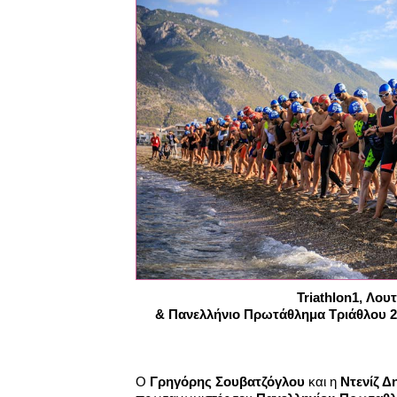
Triathlon1, Λου
& Πανελλήνιο Πρωτάθλημα Τριάθλου 
Ο
Γρηγόρης Σουβατζόγλου
και η
Ντενίζ Δ