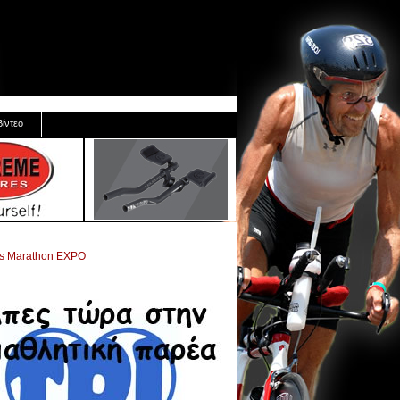
Βίντεο