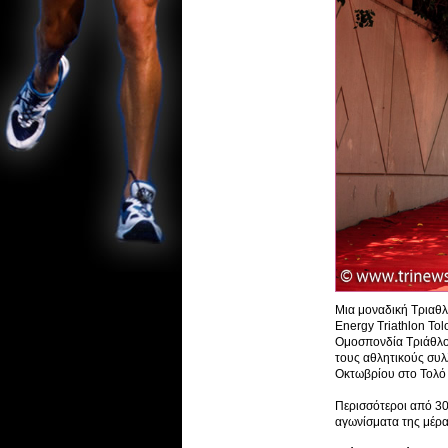
Μια μοναδική Τριαθλη
Energy Triathlon To
Ομοσπονδία Τριάθλου
τους αθλητικούς συ
Οκτωβρίου στο Τολό 
Περισσότεροι από 30
αγωνίσματα της μέρ