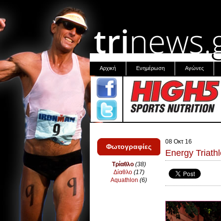
Αρχική
Ενημέρωση
Αγώνες
08 Οκτ 16
Φωτογραφίες
Energy Triath
Τρίαθλο
(38)
Δίαθλο
(17)
Aquathlon
(6)