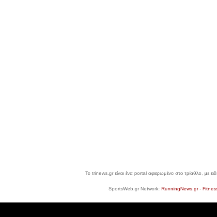
Το trinews.gr είναι ένα portal αφιερωμένο στο τρίαθλο, με ε
SportsWeb.gr Network:
RunningNews.gr
-
Fitnes