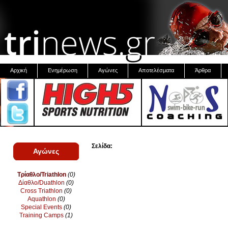
Αρχική
Ενημέρωση
Αγώνες
Αποτελέσματα
Άρθρα
Σελίδα:
Αγώνες
Τρίαθλο/Triathlon
(0)
Δίαθλο/Duathlon
(0)
Cross Triathlon
(0)
Aquathlon
(0)
Special Events
(0)
Training Camps
(1)